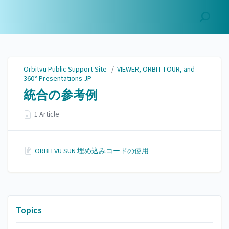
Orbitvu Public Support
Site
Orbitvu Public Support Site
/
VIEWER, ORBITTOUR, and
360° Presentations JP
統合の参考例
1 Article
ORBITVU SUN 埋め込みコードの使用
Topics