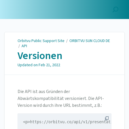
Orbitvu Public Support
Site
Orbitvu Public Support Site
/
ORBITVU SUN CLOUD DE
/
API
Versionen
Updated on
Feb 21, 2022
Die API ist aus Gründen der
Abwärtskompatibilität versioniert. Die API-
Version wird durch ihre URL bestimmt, z.B.:
<p>https://orbitvu.co/api/v1/presentations</p>