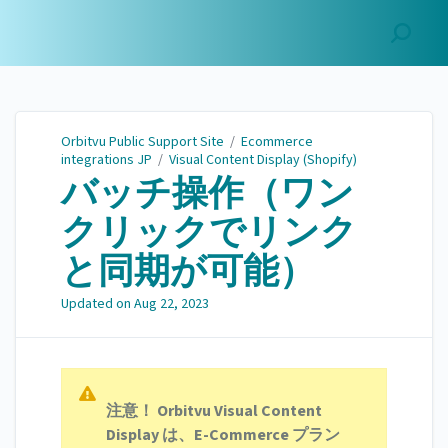
Orbitvu Public Support
Site
Orbitvu Public Support Site
/
Ecommerce
integrations JP
/
Visual Content Display (Shopify)
バッチ操作（ワン
クリックでリンク
と同期が可能）
Updated on
Aug 22, 2023
注意！ Orbitvu Visual Content
Display は、E-Commerce プラン