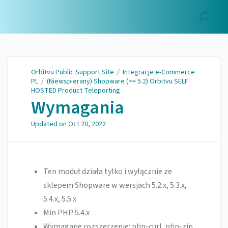
Orbitvu Public Support
Site
Orbitvu Public Support Site
/
Integracje e-Commerce
PL
/
(Niewspierany) Shopware (>= 5.2) Orbitvu SELF
HOSTED Product Teleporting
Wymagania
Updated on
Oct 20, 2022
Ten moduł działa tylko i wyłącznie ze
sklepem Shopware w wersjach 5.2.x, 5.3.x,
5.4.x, 5.5.x
Min PHP 5.4.x
Wymagane rozszerzenie: php-curl, php-zip