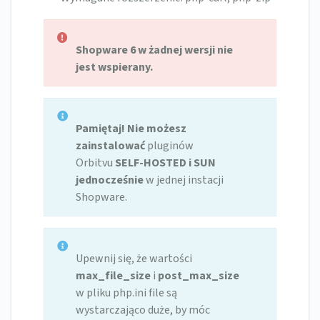
Shopware 6 w żadnej wersji nie
jest wspierany.
Pamiętaj! Nie możesz
zainstalować
pluginów
Orbitvu
SELF-HOSTED i SUN
jednocześnie
w
jednej instacji
Shopware.
Upewnij się, że wartości
max_file_size
i
post_max_size
w pliku php.ini file są
wystarczająco duże, by móc